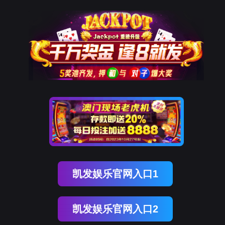
凯发娱乐官网入口1
凯发娱乐官网入口2