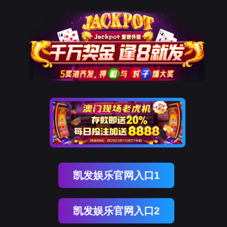
OB视讯官网
智慧教育平台
学
历
教
OB视讯官网元宇宙创意创作
教
育
终
分享平台
育
科
身
健
学
技
教
康
医
功能简介
历
整
育
科
疗
产
OB视讯官网元宇宙创意创作分享平台-OpenNEU给予一站式
教育元宇宙解决方案。顺利获得元宇宙可视化的方式打破时
教
体
院
整
技
服
业
康
间与空间的限制，构建现实世界和虚拟世界的融合，帮助用