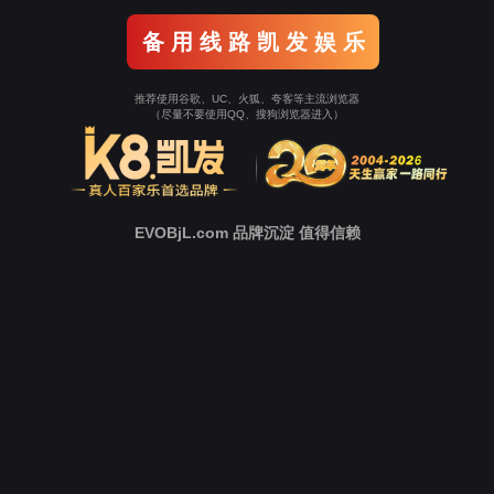
备 用 线 路 凯 发 娱 乐
推荐使用谷歌、UC、火狐、夸客等主流浏览器
（尽量不要使用QQ、搜狗浏览器进入）
EVOBjL.com 品牌沉淀 值得信赖