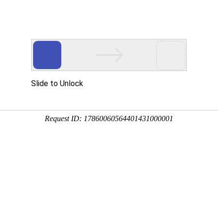
育
健康科技
医疗服务
产业管理服务
康旅服务
： OB视讯官网
>
终身教育
>
继续教育
>
学习者服务
>
职业